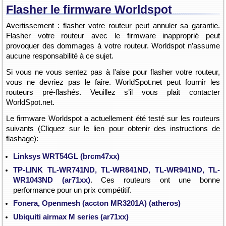
Flasher le firmware Worldspot
Avertissement : flasher votre routeur peut annuler sa garantie.
Flasher votre routeur avec le firmware inapproprié peut
provoquer des dommages à votre routeur. Worldspot n’assume
aucune responsabilité à ce sujet.
Si vous ne vous sentez pas à l'aise pour flasher votre routeur,
vous ne devriez pas le faire. WorldSpot.net peut fournir les
routeurs pré-flashés. Veuillez s’il vous plait contacter
WorldSpot.net.
Le firmware Worldspot a actuellement été testé sur les routeurs
suivants (Cliquez sur le lien pour obtenir des instructions de
flashage):
Linksys WRT54GL (brcm47xx)
TP-LINK TL-WR741ND, TL-WR841ND, TL-WR941ND, TL-
WR1043ND (ar71xx)
. Ces routeurs ont une bonne
performance pour un prix compétitif.
Fonera, Openmesh (accton MR3201A) (atheros)
Ubiquiti airmax M series (ar71xx)