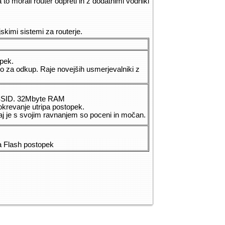
o morali router odpreti in z dodatnimi vodniki
skimi sistemi za routerje.
opek.
vo za odkup. Raje novejših usmerjevalniki z
 SSID. 32Mbyte RAM
okrevanje utripa postopek.
aj je s svojim ravnanjem so poceni in močan.
a Flash postopek