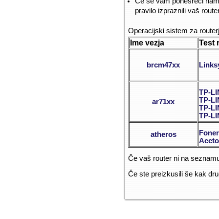
Če se vam ponesreči namest
pravilo izpraznili vaš rou
Operacijski sistem za routerj
Ime vezja
Test 
brcm47xx
Link
TP-LI
TP-L
ar71xx
TP-L
TP-L
Foner
atheros
Accto
Če vaš router ni na seznamu
Če ste preizkusili še kak dr