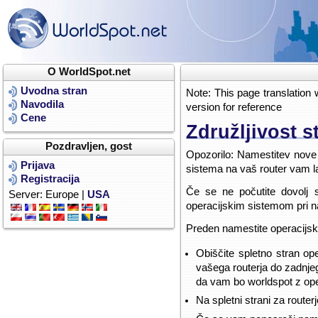
O WorldSpot.net
Uvodna stran
Note: This page translation 
Navodila
version for reference
Cene
Združljivost 
Pozdravljen, gost
Opozorilo: Namestitev nove 
Prijava
sistema na vaš router vam l
Registracija
Če se ne počutite dovolj 
Server: Europe |
USA
operacijskim sistemom pri na
Preden namestite operacijski
Obiščite spletno stran op
vašega routerja do zadnjeg
da vam bo worldspot z op
Na spletni strani za route