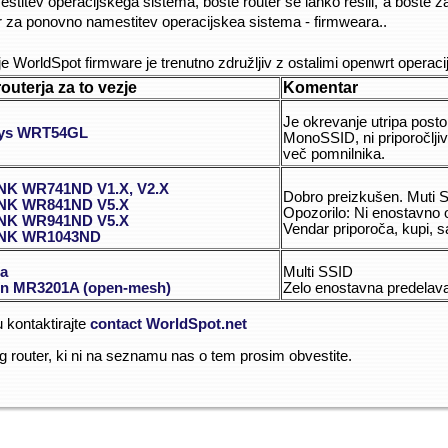
itev operacijskega sistema, boste router še lahko rešili, a boste za t
ter za ponovno namestitev operacijskea sistema - firmweara..
e WorldSpot firmware je trenutno združljiv z ostalimi openwrt operacij
routerja za to vezje
Komentar
Je okrevanje utripa post
sys WRT54GL
MonoSSID, ni priporočlji
več pomnilnika.
NK WR741ND V1.X, V2.X
Dobro preizkušen. Muti
INK WR841ND V5.X
Opozorilo: Ni enostavno 
INK WR941ND V5.X
Vendar priporoča, kupi, s
INK WR1043ND
a
Multi SSID
n MR3201A (open-mesh)
Zelo enostavna predelav
 kontaktirajte
contact WorldSpot.net
ug router, ki ni na seznamu nas o tem prosim obvestite.