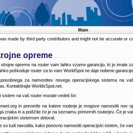
Main
was made by third party contributors and might not be accurate or cou
strojne opreme
strojne opreme na router vam lahko vzame garancijo, ki jo imate z
ahko poškoduje router za to vam WorldSpot ne daje nobene garancije
sposobnega za namestitev novega operacijskega sistema na vaš
s. Kontaktirajte WorldsSpot.net.
 sistem na vaš router morate vedeti še:
enwrt.org in preverite na katere routerje je mogove namestiti nov 
a znaka in a poiščite če je na seznamu primernih routerjev. Če je va
eracijskim sistemom deloval.
rje so tudi navodila, kako ponovno namestiti operacijski sistem, če va