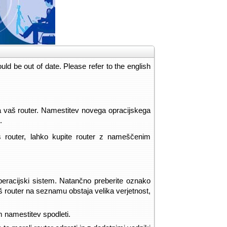
ld be out of date. Please refer to the english
a vaš router. Namestitev novega opracijskega
.
 router, lahko kupite router z nameščenim
operacijski sistem. Natančno preberite oznako
š router na seznamu obstaja velika verjetnost,
m namestitev spodleti.